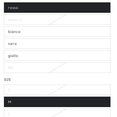
liquidazione
rosso
azzurro
bianco
nero
giallo
blu
SIZE
S
M
L