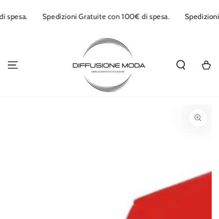
PASSA AL
CONTENUTO
€ di spesa.
Spedizioni Gratuite con 100€ di spesa.
Spedizio
Carello
PASSA ALLE
INFORMAZIONE
SUL PRODOTTO
Apre
media