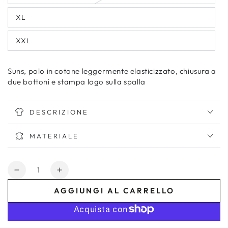
XL
XXL
Suns, polo in cotone leggermente elasticizzato, chiusura a
due bottoni e stampa logo sulla spalla
DESCRIZIONE
MATERIALE
Quantità
Diminuisci
Aumenta
quantità
quantità
AGGIUNGI AL CARRELLO
per
per
SUNS
SUNS
-
-
pls410001u-
pls410001u-