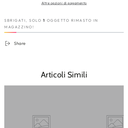
Altre opzioni di pagamento
federico-
federico-
rosso
rosso
SBRIGATI, SOLO
1
OGGETTO RIMASTO IN
MAGAZZINO!
Share
Articoli Simili