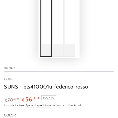
HOME
/
SUNS
SUNS - pls410001u-federico-rosso
,00
56
SCONTO
,00
70
€
€
Prezzo
Il
Imposte incluse.
Spese di spedizione
calcolate al check-out.
regolare
prezzo
COLOR
di